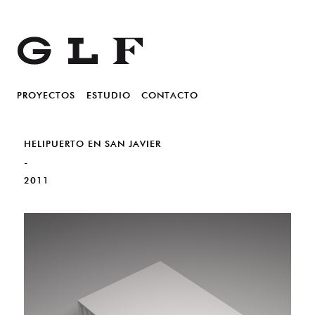
Gil Lago Fidalgo Arquitectos
Main menu
GLF
PROYECTOS
Skip to primary content
Skip to secondary content
ESTUDIO
CONTACTO
HELIPUERTO EN SAN JAVIER
-
2011