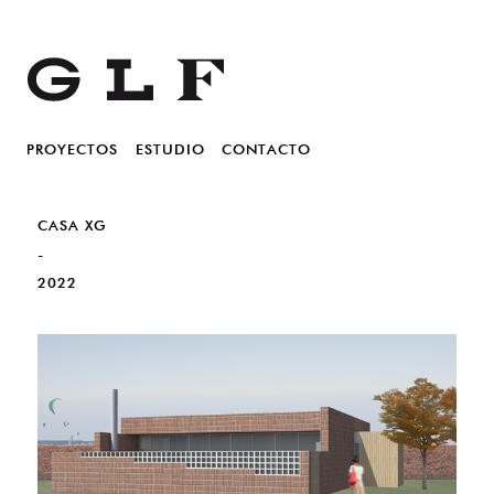
Gil Lago Fidalgo Arquitectos
Main menu
GLF
PROYECTOS
Skip to primary content
Skip to secondary content
ESTUDIO
CONTACTO
CASA XG
-
2022